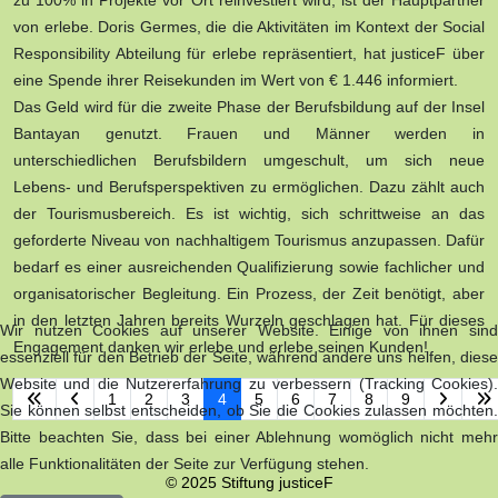
zu 100% in Projekte vor Ort reinvestiert wird, ist der Hauptpartner
von erlebe. Doris Germes, die die Aktivitäten im Kontext der Social
Responsibility Abteilung für erlebe repräsentiert, hat justiceF über
eine Spende ihrer Reisekunden im Wert von € 1.446 informiert.
Das Geld wird für die zweite Phase der Berufsbildung auf der Insel
Bantayan genutzt. Frauen und Männer werden in
unterschiedlichen Berufsbildern umgeschult, um sich neue
Lebens- und Berufsperspektiven zu ermöglichen. Dazu zählt auch
der Tourismusbereich. Es ist wichtig, sich schrittweise an das
geforderte Niveau von nachhaltigem Tourismus anzupassen. Dafür
bedarf es einer ausreichenden Qualifizierung sowie fachlicher und
organisatorischer Begleitung. Ein Prozess, der Zeit benötigt, aber
in den letzten Jahren bereits Wurzeln geschlagen hat. Für dieses
Wir nutzen Cookies auf unserer Website. Einige von ihnen sind
Engagement danken wir erlebe und erlebe seinen Kunden!
essenziell für den Betrieb der Seite, während andere uns helfen, diese
Website und die Nutzererfahrung zu verbessern (Tracking Cookies).
1
2
3
4
5
6
7
8
9
Sie können selbst entscheiden, ob Sie die Cookies zulassen möchten.
Bitte beachten Sie, dass bei einer Ablehnung womöglich nicht mehr
alle Funktionalitäten der Seite zur Verfügung stehen.
© 2025 Stiftung justiceF