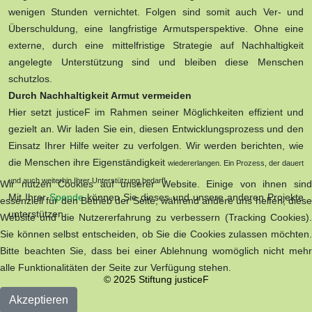
wenigen Stunden vernichtet. Folgen sind somit auch Ver- und
Überschuldung, eine langfristige Armutsperspektive. Ohne eine
externe, durch eine mittelfristige Strategie auf Nachhaltigkeit
angelegte Unterstützung sind und bleiben diese Menschen
schutzlos.
Durch Nachhaltigkeit Armut vermeiden
Hier setzt justiceF im Rahmen seiner Möglichkeiten effizient und
gezielt an. Wir laden Sie ein, diesen Entwicklungsprozess und den
Einsatz Ihrer Hilfe weiter zu verfolgen. Wir werden berichten, wie
die Menschen ihre Eigenständigkeit
wieder
erlangen. Ein Prozess, der dauert
und auch weiterhin Ihrer Unterstützung bedarf!
Wir nutzen Cookies auf unserer Website. Einige von ihnen sind
Mit Ihrer
Spende
können Sie dieses und unsere anderen Projekte
essenziell für den Betrieb der Seite, während andere uns helfen, diese
unterstützen.
Website und die Nutzererfahrung zu verbessern (Tracking Cookies).
Sie können selbst entscheiden, ob Sie die Cookies zulassen möchten.
Bitte beachten Sie, dass bei einer Ablehnung womöglich nicht mehr
alle Funktionalitäten der Seite zur Verfügung stehen.
© 2025 Stiftung justiceF
Akzeptieren